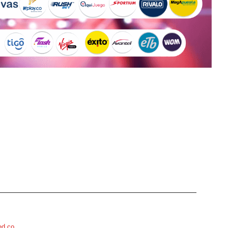
d.co
.