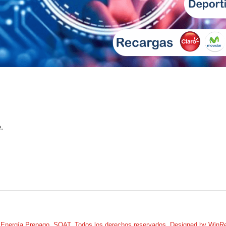
.
,Energía Prepago, SOAT. Todos los derechos reservados. Designed by
WinRe