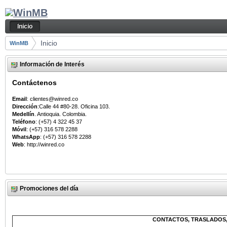
Saltar al contenido
Inicio
Navegación
Inicio
Camino de migas
Inicio
WinMB
Información de Interés
Contáctenos
Email
: clientes@winred.co
Dirección
:Calle 44 #80-28. Oficina 103.
Medellín
. Antioquia. Colombia.
Teléfono
: (+57) 4 322 45 37
Móvil
: (+57) 316 578 2288
WhatsApp
: (+57) 316 578 2288
Web
: http://winred.co
Promociones del día
CONTACTOS, TRASLADOS,