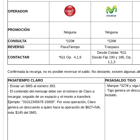
OPERADOR
PROMOCIÓN
Ninguna
Ninguna
CONSULTA
*103#
*226#
REVERSO
PasaTiempo
Traspaso
Desde Celular *611
CONTACTAR
*611 Op.
4,1,9
Desde Fijo 190 y 186, Op.
1,1,3
Confirmada la recarga, no es posible reversar el saldo. No obstante, existen algunas alt
PASATIEMPO CLARO
PASASALDO TIGO
- Marque *327# y siga 
-
Enviar un SMS al número 393
.
- Tigo genera un descu
- El contenido del mensaje debe ser el número de Claro a
incluido.
recargar, seguido de un espacio y el monto a transferir.
Ejemplo: "31012345678 10000". Por esta operación, Claro
genera un descuento a quien hace la operación de $627+IVA,
más
$145 del SMS
.