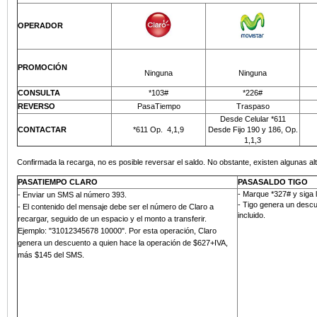
OPERADOR
PROMOCIÓN
Ninguna
Ninguna
CONSULTA
*103#
*226#
REVERSO
PasaTiempo
Traspaso
Desde Celular *611
CONTACTAR
*611 Op.
4,1,9
Desde Fijo 190 y 186, Op.
1,1,3
Confirmada la recarga, no es posible reversar el saldo. No obstante, existen algunas alt
PASATIEMPO CLARO
PASASALDO TIGO
- Marque *327# y siga 
-
Enviar un SMS al número 393
.
- Tigo genera un descu
- El contenido del mensaje debe ser el número de Claro a
incluido.
recargar, seguido de un espacio y el monto a transferir.
Ejemplo: "31012345678 10000". Por esta operación, Claro
genera un descuento a quien hace la operación de $627+IVA,
más
$145 del SMS
.