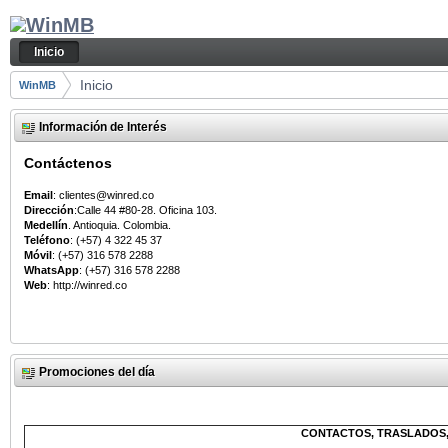
Saltar al contenido
Inicio
Navegación
Inicio
Camino de migas
Inicio
WinMB
Información de Interés
Contáctenos
Email
: clientes@winred.co
Dirección
:Calle 44 #80-28. Oficina 103.
Medellín
. Antioquia. Colombia.
Teléfono
: (+57) 4 322 45 37
Móvil
: (+57) 316 578 2288
WhatsApp
: (+57) 316 578 2288
Web
: http://winred.co
Promociones del día
CONTACTOS, TRASLADOS,