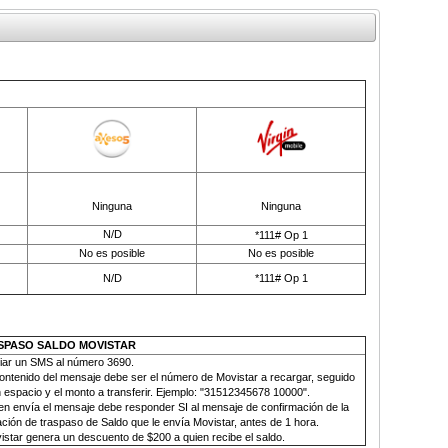
Ninguna
Ninguna
N/D
*111# Op 1
No es posible
No es posible
N/D
*111# Op 1
SPASO SALDO MOVISTAR
iar un SMS al número
3690.
contenido del mensaje debe ser el número de Movistar a recargar, seguido
 espacio y el monto a transferir. Ejemplo: "31512345678 10000".
en envía el mensaje debe responder SI al mensaje de confirmación de la
ción de traspaso de Saldo que le envía Movistar, antes de 1 hora.
istar genera un descuento de $200 a quien recibe el saldo
.