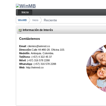
Saltar al contenido
Reciente - Inicio
Navegación
Inicio
Camino de migas
Reciente
WinMB
Inicio
Información de Interés
Contáctenos
Email
: clientes@winred.co
Dirección
:Calle 44 #80-28. Oficina 103.
Medellín
. Antioquia. Colombia.
Teléfono
: (+57) 4 322 45 37
Móvil
: (+57) 316 578 2288
WhatsApp
: (+57) 316 578 2288
Web
: http://winred.co