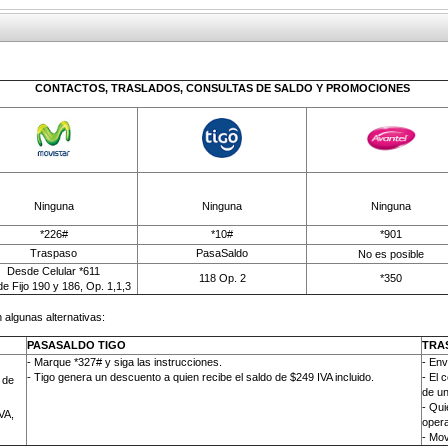
CONTACTOS, TRASLADOS, CONSULTAS DE SALDO Y PROMOCIONES
Ninguna
Ninguna
Ninguna
*226#
*10#
*901
Traspaso
PasaSaldo
No es posible
Desde Celular *611
118 Op. 2
*350
e Fijo 190 y 186, Op. 1,1,3
 algunas alternativas:
PASASALDO TIGO
TRA
- Marque *327# y siga las instrucciones.
-
Env
- Tigo genera un descuento a quien recibe el saldo de $249 IVA incluido.
- El 
 de
de un
- Qui
VA,
opera
- Mov