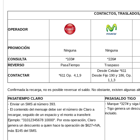
CONTACTOS, TRASLADOS,
OPERADOR
PROMOCIÓN
Ninguna
Ninguna
CONSULTA
*103#
*226#
REVERSO
PasaTiempo
Traspaso
Desde Celular *611
CONTACTAR
*611 Op.
4,1,9
Desde Fijo 190 y 186, Op.
1,1,3
Confirmada la recarga, no es posible reversar el saldo. No obstante, existen algunas alt
PASATIEMPO CLARO
PASASALDO TIGO
- Marque *327# y siga 
-
Enviar un SMS al número 393
.
- Tigo genera un descu
- El contenido del mensaje debe ser el número de Claro a
incluido.
recargar, seguido de un espacio y el monto a transferir.
Ejemplo: "31012345678 10000". Por esta operación, Claro
genera un descuento a quien hace la operación de $627+IVA,
más
$145 del SMS
.