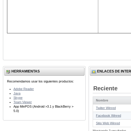
HERRAMIENTAS
ENLACES DE INTE
Recomendamos usar los siguientes productos:
Reciente
Adobe Reader
Java
Skype
Nombre
Team Viewer
App MinPOS (Android >3.1 y BlackBerry >
Twiiter Winred
5.0)
Facebook Winred
Sitio Web Winred
Mostrando 3 resultados.