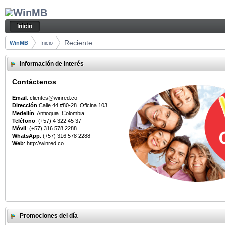
Saltar al contenido
Reciente - Inicio
Navegación
Inicio
Camino de migas
Reciente
WinMB
Inicio
Información de Interés
Contáctenos
Email
: clientes@winred.co
Dirección
:Calle 44 #80-28. Oficina 103.
Medellín
. Antioquia. Colombia.
Teléfono
: (+57) 4 322 45 37
Móvil
: (+57) 316 578 2288
WhatsApp
: (+57) 316 578 2288
Web
: http://winred.co
Promociones del día