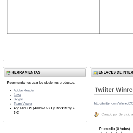
HERRAMIENTAS
ENLACES DE INTE
Recomendamos usar los siguientes productos:
Twiiter Winr
Adobe Reader
Java
Skype
http://twitter.com/WinredC
Team Viewer
App MinPOS (Android >3.1 y BlackBerry >
5.0)
Creado por Servicio al
Promedio (0 Votos)