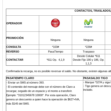
CONTACTOS, TRASLADOS,
OPERADOR
PROMOCIÓN
Ninguna
Ninguna
CONSULTA
*103#
*226#
REVERSO
PasaTiempo
Traspaso
Desde Celular *611
CONTACTAR
*611 Op.
4,1,9
Desde Fijo 190 y 186, Op.
1,1,3
Confirmada la recarga, no es posible reversar el saldo. No obstante, existen algunas alt
PASATIEMPO CLARO
PASASALDO TIGO
- Marque *327# y siga 
-
Enviar un SMS al número 393
.
- Tigo genera un descu
- El contenido del mensaje debe ser el número de Claro a
incluido.
recargar, seguido de un espacio y el monto a transferir.
Ejemplo: "31012345678 10000". Por esta operación, Claro
genera un descuento a quien hace la operación de $627+IVA,
más
$145 del SMS
.