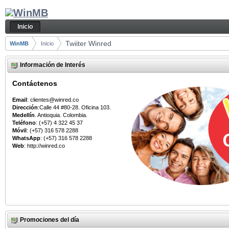
Saltar al contenido
Inicio
Navegación
Inicio
Camino de migas
Twiiter Winred
WinMB
Inicio
Información de Interés
Contáctenos
Email
: clientes@winred.co
Dirección
:Calle 44 #80-28. Oficina 103.
Medellín
. Antioquia. Colombia.
Teléfono
: (+57) 4 322 45 37
Móvil
: (+57) 316 578 2288
WhatsApp
: (+57) 316 578 2288
Web
: http://winred.co
Promociones del día