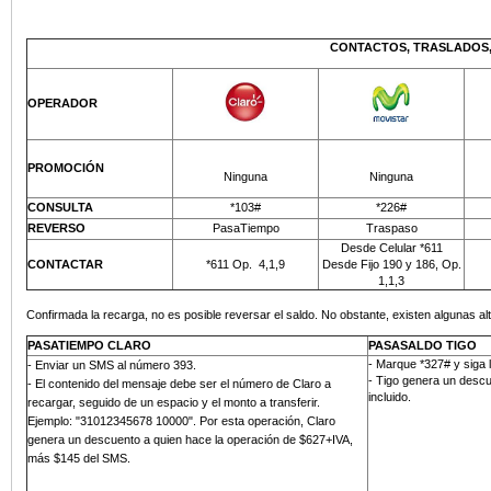
CONTACTOS, TRASLADOS,
OPERADOR
PROMOCIÓN
Ninguna
Ninguna
CONSULTA
*103#
*226#
REVERSO
PasaTiempo
Traspaso
Desde Celular *611
CONTACTAR
*611 Op.
4,1,9
Desde Fijo 190 y 186, Op.
1,1,3
Confirmada la recarga, no es posible reversar el saldo. No obstante, existen algunas alt
PASATIEMPO CLARO
PASASALDO TIGO
- Marque *327# y siga 
-
Enviar un SMS al número 393
.
- Tigo genera un descu
- El contenido del mensaje debe ser el número de Claro a
incluido.
recargar, seguido de un espacio y el monto a transferir.
Ejemplo: "31012345678 10000". Por esta operación, Claro
genera un descuento a quien hace la operación de $627+IVA,
más
$145 del SMS
.