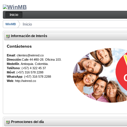
Saltar al contenido
Inicio
Navegación
Inicio
Camino de migas
Inicio
WinMB
Información de Interés
Contáctenos
Email
: clientes@winred.co
Dirección
:Calle 44 #80-28. Oficina 103.
Medellín
. Antioquia. Colombia.
Teléfono
: (+57) 4 322 45 37
Móvil
: (+57) 316 578 2288
WhatsApp
: (+57) 316 578 2288
Web
: http://winred.co
Promociones del día