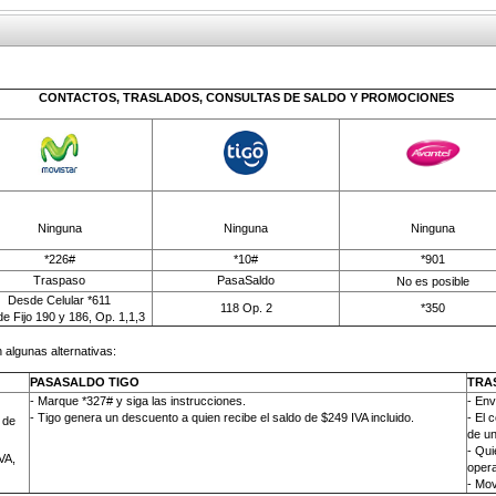
CONTACTOS, TRASLADOS, CONSULTAS DE SALDO Y PROMOCIONES
Ninguna
Ninguna
Ninguna
*226#
*10#
*901
Traspaso
PasaSaldo
No es posible
Desde Celular *611
118 Op. 2
*350
e Fijo 190 y 186, Op. 1,1,3
 algunas alternativas:
PASASALDO TIGO
TRA
- Marque *327# y siga las instrucciones.
-
Env
- Tigo genera un descuento a quien recibe el saldo de $249 IVA incluido.
- El 
 de
de un
- Qui
VA,
opera
- Mov