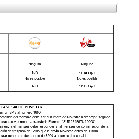
Ninguna
Ninguna
N/D
*111# Op 1
No es posible
No es posible
N/D
*111# Op 1
SPASO SALDO MOVISTAR
iar un SMS al número
3690.
contenido del mensaje debe ser el número de Movistar a recargar, seguido
 espacio y el monto a transferir. Ejemplo: "31512345678 10000".
en envía el mensaje debe responder SI al mensaje de confirmación de la
ción de traspaso de Saldo que le envía Movistar, antes de 1 hora.
istar genera un descuento de $200 a quien recibe el saldo
.