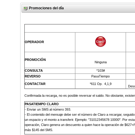
Promociones del día
OPERADOR
PROMOCIÓN
Ninguna
CONSULTA
*103#
REVERSO
PasaTiempo
CONTACTAR
*611 Op.
4,1,9
Desd
Confirmada la recarga, no es posible reversar el saldo. No obstante, existen
PASATIEMPO CLARO
-
Enviar un SMS al número 393
.
- El contenido del mensaje debe ser el número de Claro a recargar, seguido
un espacio y el monto a transferir. Ejemplo: "31012345678 10000". Por esta
operación, Claro genera un descuento a quien hace la operación de $627+I
más
$145 del SMS
.