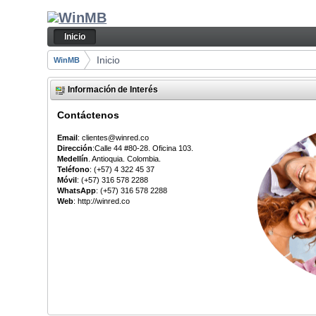
Saltar al contenido
Inicio
Navegación
Inicio
Camino de migas
Inicio
WinMB
Información de Interés
Contáctenos
Email
: clientes@winred.co
Dirección
:Calle 44 #80-28. Oficina 103.
Medellín
. Antioquia. Colombia.
Teléfono
: (+57) 4 322 45 37
Móvil
: (+57) 316 578 2288
WhatsApp
: (+57) 316 578 2288
Web
: http://winred.co