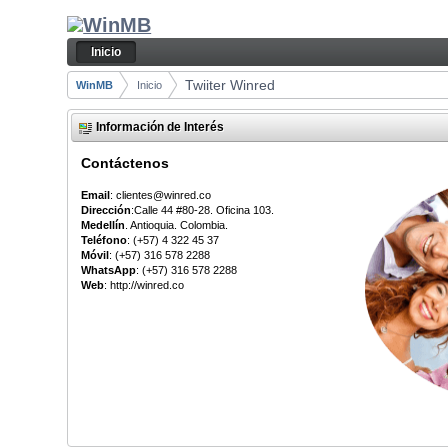
Saltar al contenido
Inicio
Navegación
Inicio
Camino de migas
Twiiter Winred
WinMB
Inicio
Información de Interés
Contáctenos
Email
: clientes@winred.co
Dirección
:Calle 44 #80-28. Oficina 103.
Medellín
. Antioquia. Colombia.
Teléfono
: (+57) 4 322 45 37
Móvil
: (+57) 316 578 2288
WhatsApp
: (+57) 316 578 2288
Web
: http://winred.co