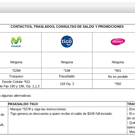
CONTACTOS, TRASLADOS, CONSULTAS DE SALDO Y PROMOCIONES
Ninguna
Ninguna
Ninguna
*226#
*10#
*901
Traspaso
PasaSaldo
No es posible
Desde Celular *611
118 Op. 2
*350
e Fijo 190 y 186, Op. 1,1,3
 algunas alternativas:
PASASALDO TIGO
TRA
- Marque *327# y siga las instrucciones.
-
Env
- Tigo genera un descuento a quien recibe el saldo de $249 IVA incluido.
- El 
 de
de un
- Qui
VA,
opera
- Mov