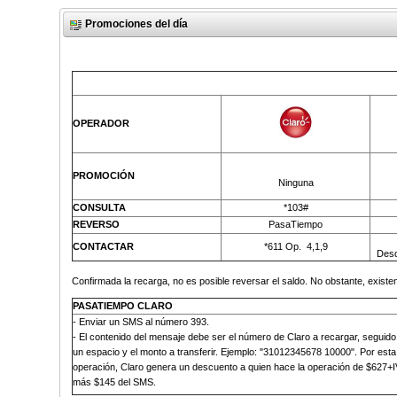
Promociones del día
OPERADOR
PROMOCIÓN
Ninguna
CONSULTA
*103#
REVERSO
PasaTiempo
CONTACTAR
*611 Op.
4,1,9
Desd
Confirmada la recarga, no es posible reversar el saldo. No obstante, existen
PASATIEMPO CLARO
-
Enviar un SMS al número 393
.
- El contenido del mensaje debe ser el número de Claro a recargar, seguido
un espacio y el monto a transferir. Ejemplo: "31012345678 10000". Por esta
operación, Claro genera un descuento a quien hace la operación de $627+I
más
$145 del SMS
.