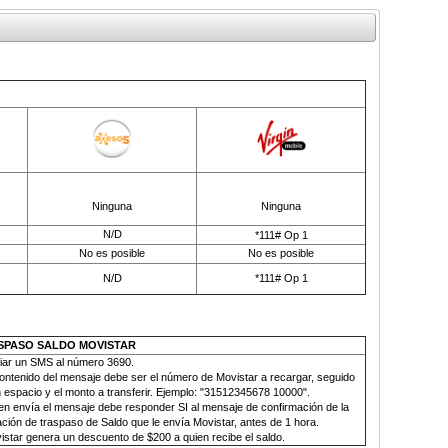
Ninguna
Ninguna
N/D
*111# Op 1
No es posible
No es posible
N/D
*111# Op 1
SPASO SALDO MOVISTAR
iar un SMS al número
3690.
contenido del mensaje debe ser el número de Movistar a recargar, seguido
 espacio y el monto a transferir. Ejemplo: "31512345678 10000".
en envía el mensaje debe responder SI al mensaje de confirmación de la
ción de traspaso de Saldo que le envía Movistar, antes de 1 hora.
istar genera un descuento de $200 a quien recibe el saldo
.