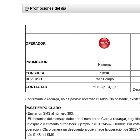
Promociones del día
OPERADOR
PROMOCIÓN
Ninguna
CONSULTA
*103#
REVERSO
PasaTiempo
CONTACTAR
*611 Op.
4,1,9
Desd
Confirmada la recarga, no es posible reversar el saldo. No obstante, existen
PASATIEMPO CLARO
-
Enviar un SMS al número 393
.
- El contenido del mensaje debe ser el número de Claro a recargar, seguido
un espacio y el monto a transferir. Ejemplo: "31012345678 10000". Por esta
operación, Claro genera un descuento a quien hace la operación de $627+I
más
$145 del SMS
.