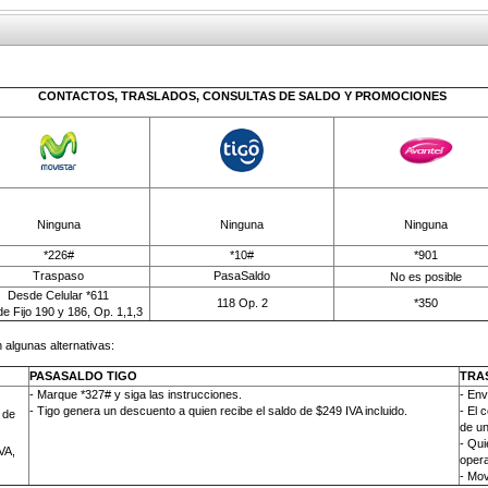
CONTACTOS, TRASLADOS, CONSULTAS DE SALDO Y PROMOCIONES
Ninguna
Ninguna
Ninguna
*226#
*10#
*901
Traspaso
PasaSaldo
No es posible
Desde Celular *611
118 Op. 2
*350
e Fijo 190 y 186, Op. 1,1,3
 algunas alternativas:
PASASALDO TIGO
TRA
- Marque *327# y siga las instrucciones.
-
Env
- Tigo genera un descuento a quien recibe el saldo de $249 IVA incluido.
- El 
 de
de un
- Qui
VA,
opera
- Mov