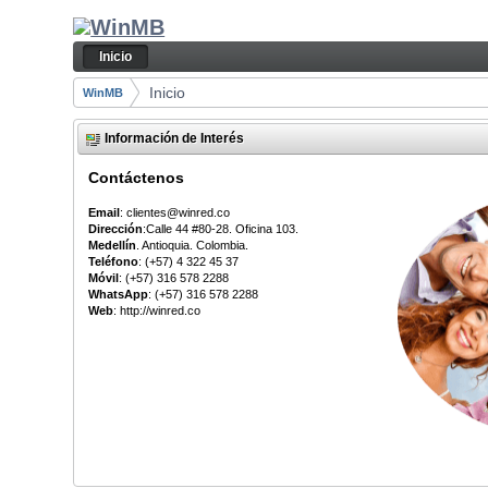
Saltar al contenido
Inicio
Navegación
Inicio
Camino de migas
Inicio
WinMB
Información de Interés
Contáctenos
Email
: clientes@winred.co
Dirección
:Calle 44 #80-28. Oficina 103.
Medellín
. Antioquia. Colombia.
Teléfono
: (+57) 4 322 45 37
Móvil
: (+57) 316 578 2288
WhatsApp
: (+57) 316 578 2288
Web
: http://winred.co