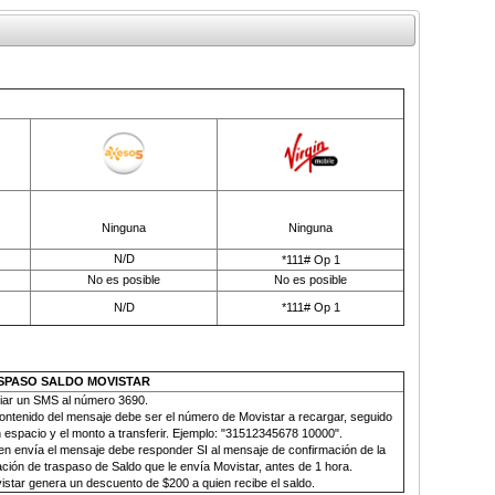
Ninguna
Ninguna
N/D
*111# Op 1
No es posible
No es posible
N/D
*111# Op 1
SPASO SALDO MOVISTAR
iar un SMS al número
3690.
contenido del mensaje debe ser el número de Movistar a recargar, seguido
 espacio y el monto a transferir. Ejemplo: "31512345678 10000".
en envía el mensaje debe responder SI al mensaje de confirmación de la
ción de traspaso de Saldo que le envía Movistar, antes de 1 hora.
istar genera un descuento de $200 a quien recibe el saldo
.